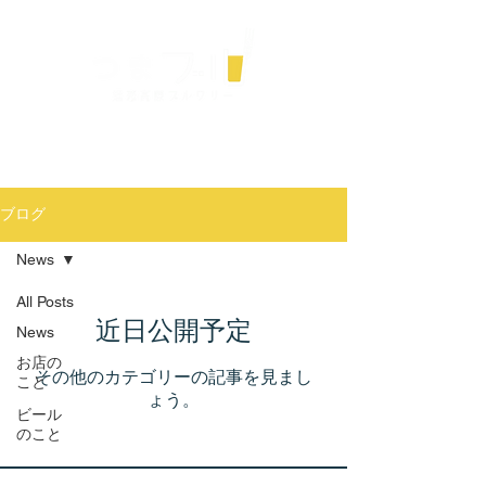
ME
NU
群馬県嬬恋村の自家醸造のマイクロブルワリー
店頭でクラフトビールを販売中!!
店内でのテイスティング＆お持ち帰りどちらもOK
ブログ
News
All Posts
近日公開予定
News
お店の
その他のカテゴリーの記事を見まし
こと
ょう。
ビール
のこと