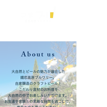
ME
NU
群馬県嬬恋村の自家醸造のマイクロブルワリー
店頭でクラフトビールを販売中!!
店内でのテイスティング＆お持ち帰りどちらもOK
About us
大自然とビールの魅力が融合した
嬬恋高原ブルワリー。
自家醸造のクラフトビールと
こだわり食材のお料理を
大自然の中でお楽しみいただけます。
お友達や家族との素敵な時間を過ごしに、