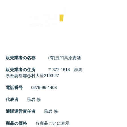
ME
NU
群馬県嬬恋村の自家醸造のマイクロブルワリー
店頭でクラフトビールを販売中!!
店内でのテイスティング＆お持ち帰りどちらもOK
販売業者の名称
(有)浅間高原麦酒
販売業者の住所
〒377-1613 群馬
県吾妻郡嬬恋村大笹2193-27
電話番号
0279-96-1403
代表者
黒岩 修
通販運営責任者
黒岩 修
商品の価格
各商品ごとに表示