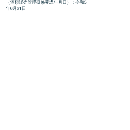
（酒類販売管理研修受講年月日）：令和5
年6月21日
（
酒類販売管理研修受講年月日）：令和8
年6月20日
（研修実施団体名）：吾妻小売酒販組合
〒377-1613
群馬県吾妻郡嬬恋村大字大笹2193-27
(有)浅間高原麦酒
TEL :
0279-96-1403
FAX :
0279-96-1436